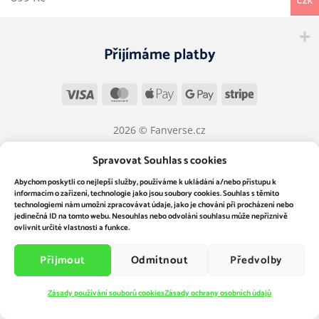
CZK
Přijímáme platby
Visa
MasterCard
Apple
Google
Stripe
Pay
Pay
2026 © Fanverse.cz
Obchodní podmínky
|
Ochrana osobních údajů
|
Cookies
Spravovat Souhlas s cookies
Abychom poskytli co nejlepší služby, používáme k ukládání a/nebo přístupu k
informacím o zařízení, technologie jako jsou soubory cookies. Souhlas s těmito
technologiemi nám umožní zpracovávat údaje, jako je chování při procházení nebo
jedinečná ID na tomto webu. Nesouhlas nebo odvolání souhlasu může nepříznivě
ovlivnit určité vlastnosti a funkce.
Přijmout
Odmítnout
Předvolby
Zásady používání souborů cookies
Zásady ochrany osobních údajů