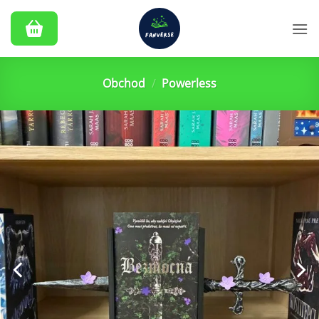
Přeskočit
na
obsah
Obchod
/
Powerless