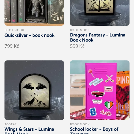
BOOK NOOK
BOOK NOOK
Dragons Fantasy – Lumina
Quicksilver – book nook
Book Nook
799
Kč
599
Kč
ACOTAR
BOOK NOOK
Wings & Stars – Lumina
School locker – Boys of