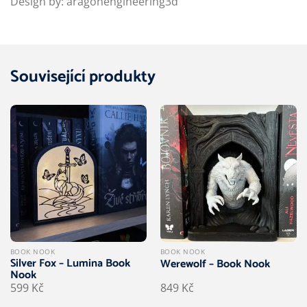
Design by: aragonengineering3d
Související produkty
BOOK NOOK
BOOK NOOK
Silver Fox – Lumina Book
Werewolf – Book Nook
Nook
599
Kč
849
Kč