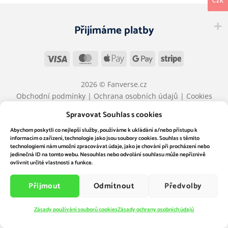
CZK
Přijímáme platby
Visa
MasterCard
Apple
Google
Stripe
Pay
Pay
2026 © Fanverse.cz
Obchodní podmínky
|
Ochrana osobních údajů
|
Cookies
Spravovat Souhlas s cookies
Abychom poskytli co nejlepší služby, používáme k ukládání a/nebo přístupu k
informacím o zařízení, technologie jako jsou soubory cookies. Souhlas s těmito
technologiemi nám umožní zpracovávat údaje, jako je chování při procházení nebo
jedinečná ID na tomto webu. Nesouhlas nebo odvolání souhlasu může nepříznivě
ovlivnit určité vlastnosti a funkce.
Přijmout
Odmítnout
Předvolby
Zásady používání souborů cookies
Zásady ochrany osobních údajů