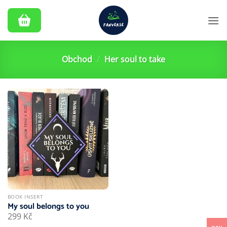
Přeskočit
na
obsah
Obchod
/
Her soul to take
BOOK INSERT
My soul belongs to you
299
Kč