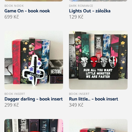
BOOK NOOK
DARK ROMANCE
Game On – book nook
Lights Out – záložka
699
Kč
129
Kč
BOOK INSERT
BOOK INSERT
Dagger darling – book insert
Run little… – book insert
299
Kč
349
Kč