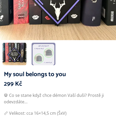
My soul belongs to you
299
Kč
💀 Co se stane když chce démon Vaší duši? Prostě ji
odevzdáte…
📏 Velikost: cca 16×14,5 cm (ŠxV)