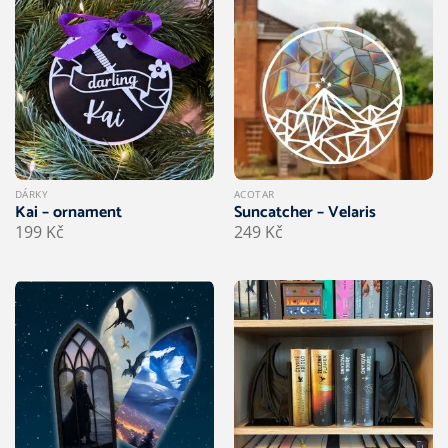
DÁRKY
ACOTAR
Kai – ornament
Suncatcher – Velaris
199
Kč
249
Kč