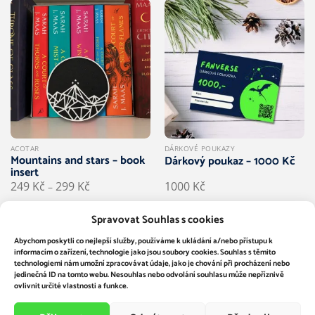
ACOTAR
DÁRKOVÉ POUKAZY
Mountains and stars – book
Dárkový poukaz – 1000 Kč
insert
Rozpětí
249
Kč
299
Kč
1000
Kč
–
cen:
249 Kč
až
Spravovat Souhlas s cookies
299 Kč
Abychom poskytli co nejlepší služby, používáme k ukládání a/nebo přístupu k
Přijímáme platby
informacím o zařízení, technologie jako jsou soubory cookies. Souhlas s těmito
technologiemi nám umožní zpracovávat údaje, jako je chování při procházení nebo
jedinečná ID na tomto webu. Nesouhlas nebo odvolání souhlasu může nepříznivě
ovlivnit určité vlastnosti a funkce.
Visa
MasterCard
Apple
Google
Stripe
Pay
Pay