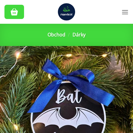
Přeskočit
na
obsah
Obchod
/
Dárky