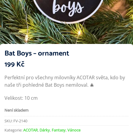
Bat Boys – ornament
199
Kč
Perfektní pro všechny milovníky ACOTAR světa, kdo by
naše tři pohledné Bat Boys nemiloval. 🎄
Velikost: 10 cm
Není skladem
SKU:
FV-2140
Kategorie:
ACOTAR
,
Dárky
,
Fantasy
,
Vánoce