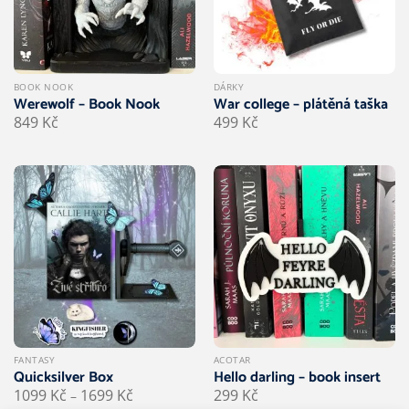
BOOK NOOK
DÁRKY
Werewolf – Book Nook
War college – plátěná taška
849
Kč
499
Kč
FANTASY
ACOTAR
Quicksilver Box
Hello darling – book insert
Rozpětí
1099
Kč
1699
Kč
299
Kč
–
cen: