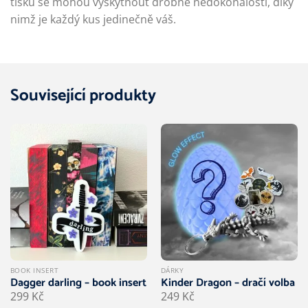
tisku se mohou vyskytnout drobné nedokonalosti, díky
nimž je každý kus jedinečně váš.
Související produkty
BOOK INSERT
DÁRKY
Dagger darling – book insert
Kinder Dragon – dračí volba
299
Kč
249
Kč