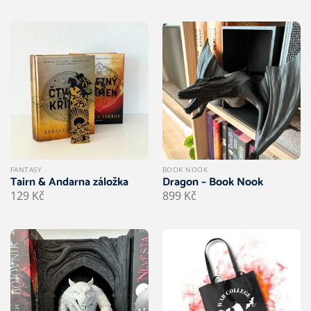
FANTASY
BOOK NOOK
Tairn & Andarna záložka
Dragon – Book Nook
129
Kč
899
Kč