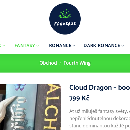
K
FANTASY
ROMANCE
DARK ROMANCE
Obchod
/
Fourth Wing
Cloud Dragon – bo
799
Kč
Ať už miluješ fantasy světy,
nepřehlédnutelnou dekorac
stane dominantou každé pol