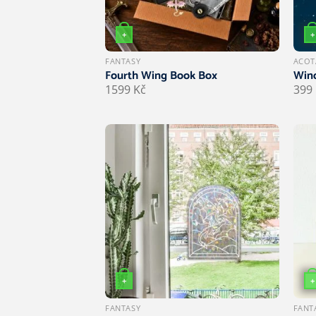
+
+
Tento produkt má více variant. Možnost
FANTASY
ACOT
Fourth Wing Book Box
Wind
1599
Kč
399
+
+
FANTASY
FANT