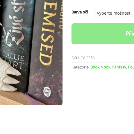
Barva očí
Při
SKU:
FV-2353
Kategorie:
Book Nook
,
Fantasy
,
Fo