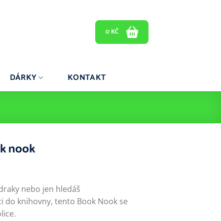
0
KČ
DÁRKY
KONTAKT
ok nook
 draky nebo jen hledáš
i do knihovny, tento Book Nook se
ice.