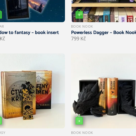
+
i lze vybrat na stránce produktu
AR
BOOK NOOK
ow to fantasy – book insert
Powerless Dagger – Book Noo
Kč
799
Kč
+
Tento produkt má více varia
ASY
BOOK NOOK