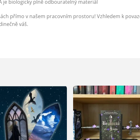
A je biologicky plně odbouratelný materiál
rnách přímo v našem pracovním prostoru! Vzhledem k pova
dinečně váš.