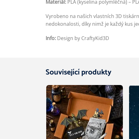
Materiál:
PLA (kyselina polymléčná) – PL
Vyrobeno na našich vlastních 3D tiská
nedokonalosti, díky nimž je každý kus je
Info:
Design by CraftyKid3D
Související produkty