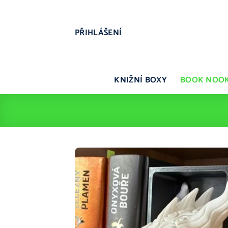
Přeskočit
na
obsah
PŘIHLÁŠENÍ
KNIŽNÍ BOXY
BOOK NOO