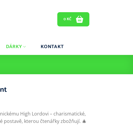
0
KČ
DÁRKY
KONTAKT
nt
onickému High Lordovi – charismatické,
é postavě, kterou čtenářky zbožňují. 🎄