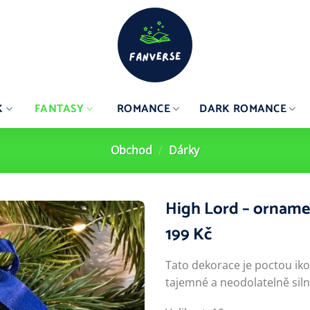
K
FANTASY
ROMANCE
DARK ROMANCE
Obchod
/
Dárky
High Lord – orname
199
Kč
Tato dekorace je poctou ik
tajemné a neodolatelně siln