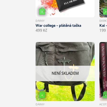
+
+
DÁRKY
DÁRK
War college – plátěná taška
Kai 
499
Kč
199
NENÍ SKLADEM
+
+
DÁRKY
ACOT