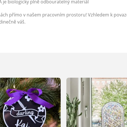
A je biologicky plně odbouratelný materiál
rnách přímo v našem pracovním prostoru! Vzhledem k pova
dinečně váš.