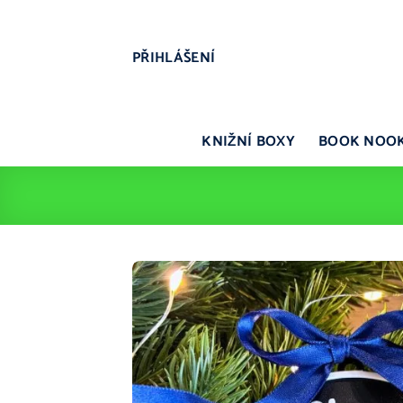
Přeskočit
na
obsah
PŘIHLÁŠENÍ
KNIŽNÍ BOXY
BOOK NOO