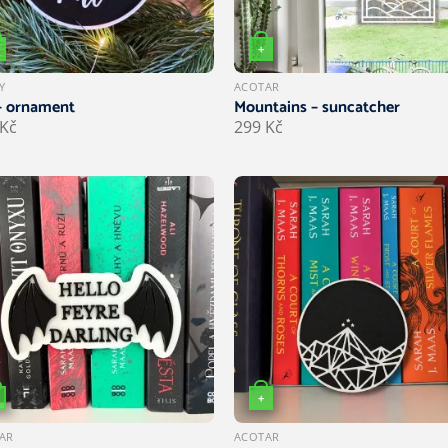
+
Y
ACOTAR
– ornament
Mountains – suncatcher
Kč
299
Kč
+
Tento produkt má více varia
AR
ACOTAR