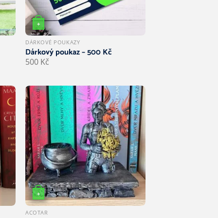
+
DÁRKOVÉ POUKAZY
Dárkový poukaz – 500 Kč
500
Kč
+
nt. Možnosti lze vybrat na stránce produktu
ACOTAR