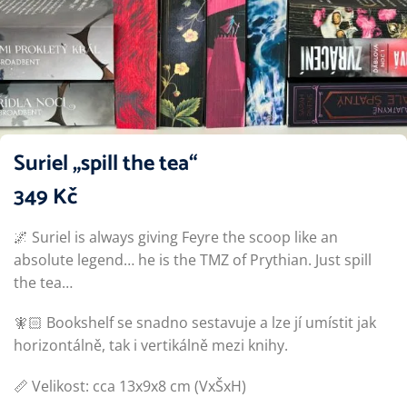
Suriel „spill the tea“
349
Kč
🌌 Suriel is always giving Feyre the scoop like an
absolute legend… he is the TMZ of Prythian. Just spill
the tea…
🧚🏻 Bookshelf se snadno sestavuje a lze jí umístit jak
horizontálně, tak i vertikálně mezi knihy.
📏 Velikost: cca 13x9x8 cm (VxŠxH)