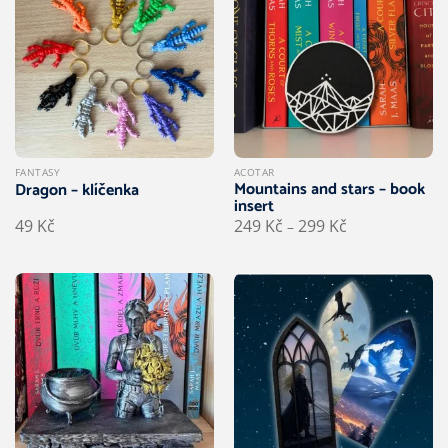
FANTASY
ACOTAR
Mountains and stars – book
Dragon – klíčenka
insert
Rozpětí
49
Kč
249
Kč
299
Kč
–
cen:
249 Kč
až
299 Kč