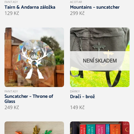
FANTASY
ACOTAR
Tairn & Andarna záložka
Mountains – suncatcher
129
Kč
299
Kč
NENÍ SKLADEM
FANTASY
DÁRKY
Suncatcher – Throne of
Dračí – brož
Glass
249
Kč
149
Kč