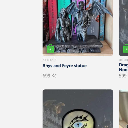
+
+
ACOTAR
BOOK
Drag
Rhys and Feyre statue
Noo
699
Kč
599