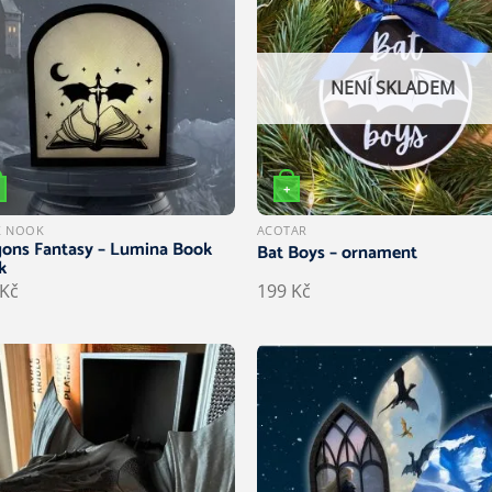
NENÍ SKLADEM
+
 NOOK
ACOTAR
ons Fantasy – Lumina Book
Bat Boys – ornament
k
Kč
199
Kč