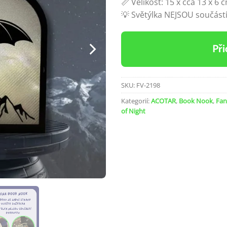
📏 Velikost: 15 x cca 13 x 6 
💡 Světýlka NEJSOU součástí
Při
SKU:
FV-2198
Kategorií:
ACOTAR
,
Book Nook
,
Fan
of Night