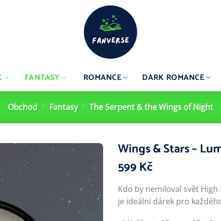
K
FANTASY
ROMANCE
DARK ROMANCE
Obchod
/
Fantasy
/
The Serpent & the Wings of Night
Wings & Stars – Lu
599
Kč
Kdo by nemiloval svět High
je ideální dárek pro každéh