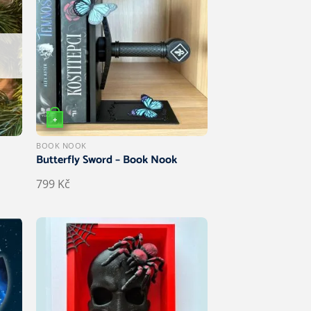
+
BOOK NOOK
Butterfly Sword – Book Nook
799
Kč