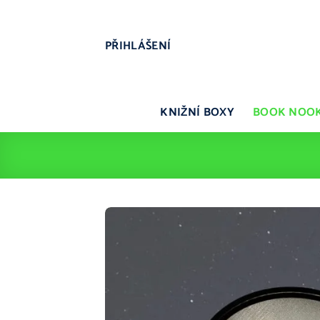
Přeskočit
na
obsah
PŘIHLÁŠENÍ
KNIŽNÍ BOXY
BOOK NOO