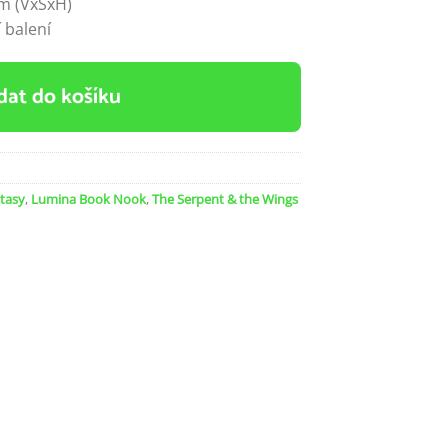
cm (VxŠxH)
 balení
dat do košíku
tasy
,
Lumina Book Nook
,
The Serpent & the Wings